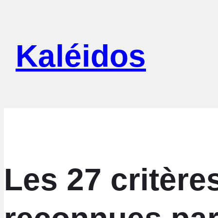
Aller
au
Kaléidos
contenu
Les 27 critère