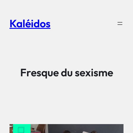
Aller
au
Kaléidos
contenu
Fresque du sexisme