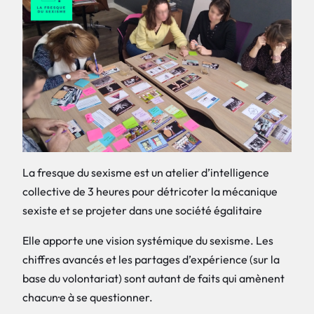
La fresque du sexisme est un atelier d’intelligence
collective de 3 heures pour détricoter la mécanique
sexiste et se projeter dans une société égalitaire
Elle apporte une vision systémique du sexisme. Les
chiffres avancés et les partages d’expérience (sur la
base du volontariat) sont autant de faits qui amènent
chacun·e à se questionner.