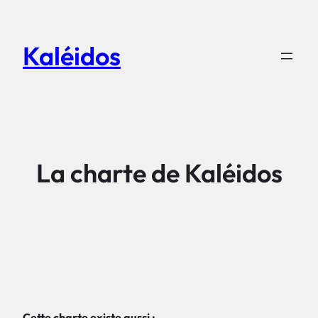
Aller
au
Kaléidos
contenu
La charte de Kaléidos
Cette charte existe aussi :