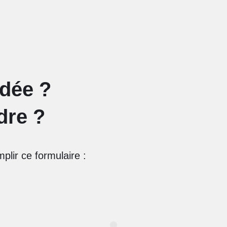
idée ?
dre ?
plir ce formulaire :