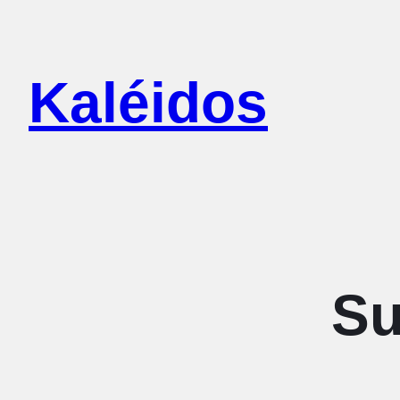
Aller
au
Kaléidos
contenu
Su