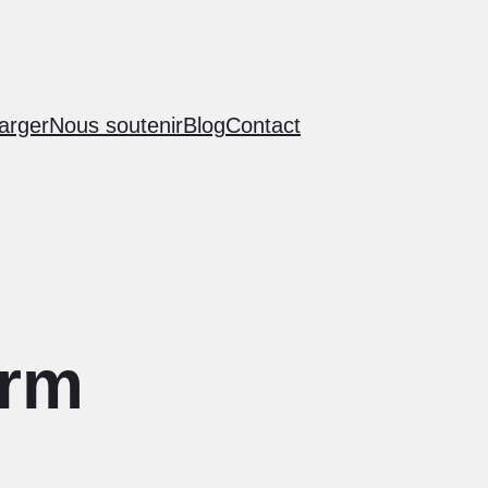
arger
Nous soutenir
Blog
Contact
orm