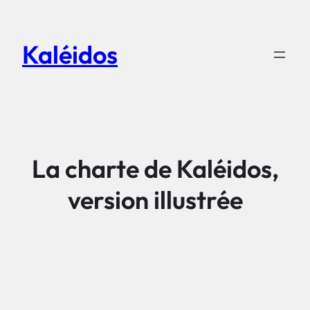
Aller
au
Kaléidos
contenu
La charte de Kaléidos,
version illustrée